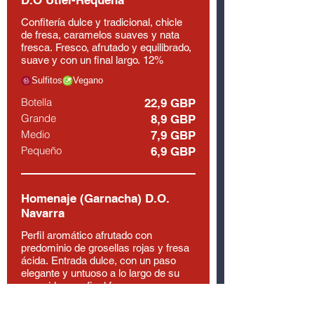
D.O Utiel-Requena
Confitería dulce y tradicional, chicle
de fresa, caramelos suaves y nata
fresca. Fresco, afrutado y equilibrado,
suave y con un final largo. 12%
Sulfitos
Vegano
Botella
22,9 GBP
Grande
8,9 GBP
Medio
7,9 GBP
Pequeño
6,9 GBP
Homenaje (Garnacha) D.O.
Navarra
Perfil aromático afrutado con
predominio de grosellas rojas y fresa
ácida. Entrada dulce, con un paso
elegante y untuoso a lo largo de su
recorrido y un final fresco y muy
afrutado. 13,5 %