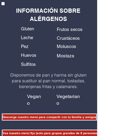
INFORMACIÓN SOBRE
ALÉRGENOS
Gluten
Frutos secos
Leche
Crustáceos
Pez
Moluscos
Huevos
Mostaza
Sulfitos
Disponemos de pan y harina sin gluten
para sustituir al pan normal, tostadas,
berenjenas fritas y calamares.
Vegan
Vegetarian
o
o
Descarga nuestro menú para compartir con tu familia y amigos
Vea nuestro menú fijo (solo para grupos grandes de 8 personas o más)